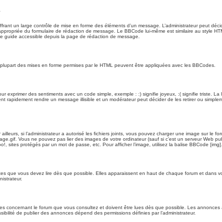
s
rant un large contrôle de mise en forme des éléments d’un message. L’administrateur peut décid
ppropriée du formulaire de rédaction de message. Le BBCode lui-même est similaire au style HTML,
 le guide accessible depuis la page de rédaction de message.
La plupart des mises en forme permises par le HTML peuvent être appliquées avec les BBCodes.
r exprimer des sentiments avec un code simple, exemple : :) signifie joyeux, :( signifie triste. La 
 rapidement rendre un message illisible et un modérateur peut décider de les retirer ou simpleme
lleurs, si l’administrateur a autorisé les fichiers joints, vous pouvez charger une image sur le f
e.gif. Vous ne pouvez pas lier des images de votre ordinateur (sauf si c’est un serveur Web pu
o!, sites protégés par un mot de passe, etc. Pour afficher l’image, utilisez la balise BBCode [img]
s que vous devez lire dès que possible. Elles apparaissent en haut de chaque forum et dans votre
istrateur.
es concernant le forum que vous consultez et doivent être lues dès que possible. Les annonce
ibilité de publier des annonces dépend des permissions définies par l’administrateur.