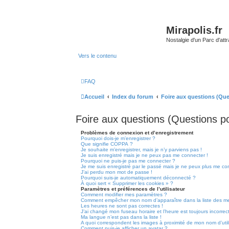
Mirapolis.fr
Nostalgie d'un Parc d'at
Vers le contenu
FAQ
Accueil
Index du forum
Foire aux questions (Qu
Foire aux questions (Questions 
Problèmes de connexion et d’enregistrement
Pourquoi dois-je m’enregistrer ?
Que signifie COPPA ?
Je souhaite m’enregistrer, mais je n’y parviens pas !
Je suis enregistré mais je ne peux pas me connecter !
Pourquoi ne puis-je pas me connecter ?
Je me suis enregistré par le passé mais je ne peux plus me co
J’ai perdu mon mot de passe !
Pourquoi suis-je automatiquement déconnecté ?
À quoi sert « Supprimer les cookies » ?
Paramètres et préférences de l’utilisateur
Comment modifier mes paramètres ?
Comment empêcher mon nom d’apparaître dans la liste des m
Les heures ne sont pas correctes !
J’ai changé mon fuseau horaire et l’heure est toujours incorrect
Ma langue n’est pas dans la liste !
A quoi correspondent les images à proximité de mon nom d’util
Comment puis-je afficher un avatar ?