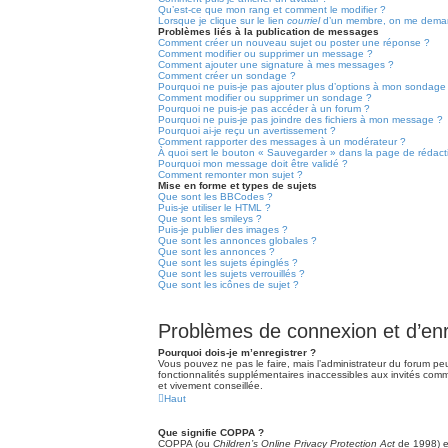
Qu’est-ce que mon rang et comment le modifier ?
Lorsque je clique sur le lien
courriel
d’un membre, on me deman
Problèmes liés à la publication de messages
Comment créer un nouveau sujet ou poster une réponse ?
Comment modifier ou supprimer un message ?
Comment ajouter une signature à mes messages ?
Comment créer un sondage ?
Pourquoi ne puis-je pas ajouter plus d’options à mon sondage
Comment modifier ou supprimer un sondage ?
Pourquoi ne puis-je pas accéder à un forum ?
Pourquoi ne puis-je pas joindre des fichiers à mon message ?
Pourquoi ai-je reçu un avertissement ?
Comment rapporter des messages à un modérateur ?
À quoi sert le bouton « Sauvegarder » dans la page de rédac
Pourquoi mon message doit être validé ?
Comment remonter mon sujet ?
Mise en forme et types de sujets
Que sont les BBCodes ?
Puis-je utiliser le HTML ?
Que sont les smileys ?
Puis-je publier des images ?
Que sont les annonces globales ?
Que sont les annonces ?
Que sont les sujets épinglés ?
Que sont les sujets verrouillés ?
Que sont les icônes de sujet ?
Problèmes de connexion et d’en
Pourquoi dois-je m’enregistrer ?
Vous pouvez ne pas le faire, mais l’administrateur du forum peu
fonctionnalités supplémentaires inaccessibles aux invités comm
et vivement conseillée.
Haut
Que signifie COPPA ?
COPPA (ou
Children’s Online Privacy Protection Act
de 1998) es