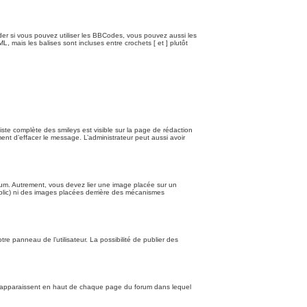
er si vous pouvez utiliser les BBCodes, vous pouvez aussi les
 mais les balises sont incluses entre crochets [ et ] plutôt
liste complète des smileys est visible sur la page de rédaction
nt d’effacer le message. L’administrateur peut aussi avoir
orum. Autrement, vous devez lier une image placée sur un
blic) ni des images placées derrière des mécanismes
.
 panneau de l’utilisateur. La possibilité de publier des
s apparaissent en haut de chaque page du forum dans lequel