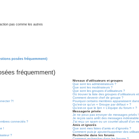
traction pas comme les autres
estions posées fréquemment)
posées fréquemment)
Niveaux d’utilisateurs et groupes
Que sont les administrateurs ?
Que sont les modérateurs ?
Que sont les groupes d’utilisateurs ?
Où trouver la liste des groupes d’utilisateurs 
Comment devenir chef de groupe ?
nnecter ?!
Pourquoi certains membres apparaissent dans 
Qu’est-ce qu’un « Groupe par défaut » ?
Qu’est-ce que le lien « L’équipe du forum » ?
Messagerie privée
Je ne peux pas envoyer de messages privés !
Je reçois sans arrêt des messages indésirable
embres connectés ?
J’ai reçu un spam ou un courriel abusif d’un 
Amis et ignorés
e !
Que sont mes listes d’amis et d’ignorés ?
Comment puis-je ajouter/supprimer des utilisat
isateur ?
Recherche dans les forums
Comment rechercher dans les forums ?