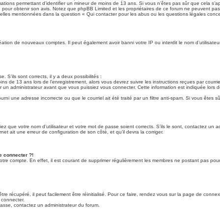
ormations permettant d’identifier un mineur de moins de 13 ans. Si vous n’êtes pas sûr que cela s’
que pour obtenir son avis. Notez que phpBB Limited et les propriétaires de ce forum ne peuvent pas 
 celles mentionnées dans la question « Qui contacter pour les abus ou les questions légales conc
création de nouveaux comptes. Il peut également avoir banni votre IP ou interdit le nom d’utilisate
. S’ils sont corrects, il y a deux possibilités :
ins de 13 ans lors de l’enregistrement, alors vous devrez suivre les instructions reçues par cour
un administrateur avant que vous puissiez vous connecter. Cette information est indiquée lors de
rni une adresse incorrecte ou que le courriel ait été traité par un filtre anti-spam. Si vous êtes sû
iez que votre nom d’utilisateur et votre mot de passe soient corrects. S’ils le sont, contactez un 
net ait une erreur de configuration de son côté, et qu’il devra la corriger.
e connecter ?!
votre compte. En effet, il est courant de supprimer régulièrement les membres ne postant pas pour 
e récupéré, il peut facilement être réinitialisé. Pour ce faire, rendez vous sur la page de connex
 connecter.
 passe, contactez un administrateur du forum.