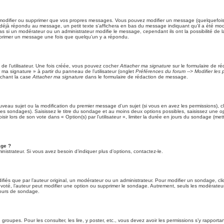
modifier ou supprimer que vos propres messages. Vous pouvez modifier un message (quelquefois d
à répondu au message, un petit texte s’affichera en bas du message indiquant qu’il a été modifié
s si un modérateur ou un administrateur modifie le message, cependant ils ont la possibilité de l
supprimer un message une fois que quelqu’un y a répondu.
e l’utilisateur. Une fois créée, vous pouvez cocher
Attacher ma signature
sur le formulaire de r
ma signature » à partir du panneau de l’utilisateur (onglet
Préférences du forum --> Modifier le
chant la case
Attacher ma signature
dans le formulaire de rédaction de message.
ouveau sujet ou la modification du premier message d’un sujet (si vous en avez les permissions), cl
des sondages). Saisissez le titre du sondage et au moins deux options possibles, saisissez une
sir lors de son vote dans « Option(s) par l’utilisateur », limiter la durée en jours du sondage (met
age ?
istrateur. Si vous avez besoin d’indiquer plus d’options, contactez-le.
és que par l’auteur original, un modérateur ou un administrateur. Pour modifier un sondage, cl
 voté, l’auteur peut modifier une option ou supprimer le sondage. Autrement, seuls les modérateurs
cours de sondage.
 groupes. Pour les consulter, les lire, y poster, etc., vous devez avoir les permissions s’y rappor