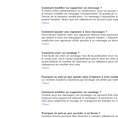
Comment modifier ou supprimer un message ?
À moins d’être administrateur ou modérateur, vous ne pouvez 
le bouton
modifier
du message correspondant. Si quelqu’un a déj
l’heure de la dernière modification. Ce message n’apparaîtra pa
propre initiative. Notez que les utilisateurs ne peuvent pas 
Haut
Comment ajouter une signature à mes messages ?
Vous devez d’abord créer une signature depuis votre panneau d
par défaut à tous vos messages en activant l’option « Attacher 
empêcher une signature d’être ajoutée à un message en déco
Haut
Comment créer un sondage ?
Il est facile de créer un sondage, lors de la publication d’un n
le voyez pas, vous n’avez probablement pas le droit de créer 
aussi indiquer le nombre de réponses qu’un utilisateur peut choi
utilisateurs de modifier leur vote.
Haut
Pourquoi ne puis-je pas ajouter plus d’options à mon sond
Le nombre d’options maximum par sondage est défini par l’admin
Haut
Comment modifier ou supprimer un sondage ?
Comme pour les messages, les sondages ne peuvent être modifi
toujours celui auquel est associé le sondage). Si personne n’a
Ceci pour empêcher le trucage en changeant les intitulés en 
Haut
Pourquoi ne puis-je pas accéder à un forum ?
Certains forums peuvent être réservés à certains utilisateurs ou