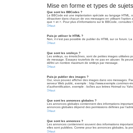
Mise en forme et types de sujet
Que sont les BBCodes ?
Le BBCode est une implantation spéciale au langage HTML, off
désactiver dans chacun de vos messages en utilisant l’option a
que < et >. Pour plus d’informations sur le BBCode, consultez
Haut
Puis-je utiliser le HTML ?
Non, il n’est pas possible de publier du HTML sur ce forum. 
Haut
Que sont les smileys ?
Les smileys, ou émoticônes, sont de petites images utilisées pou
de message. Essayez toutefois de ne pas en abuser. Ils peuvent
défini un nombre maximum de smileys par message.
Haut
Puis-je publier des images ?
Oui, vous pouvez afficher des images dans vos messages. Par ai
serveur Web public, exemple : http://www.exemple.com/mon-imag
d’authentification, exemple : boîtes aux lettres Hotmail ou Yaho
Haut
Que sont les annonces globales ?
Les annonces globales contiennent des informations importante
annonces globales dépend des permissions définies par l’admin
Haut
Que sont les annonces ?
Les annonces contiennent souvent des informations important
elles sont publiées. Comme pour les annonces globales, la poss
Haut