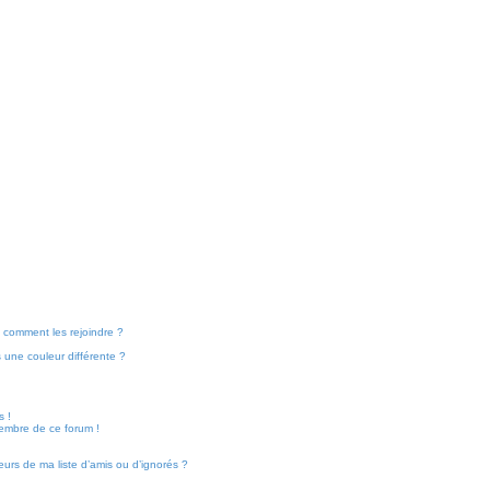
et comment les rejoindre ?
une couleur différente ?
s !
membre de ce forum !
eurs de ma liste d’amis ou d’ignorés ?