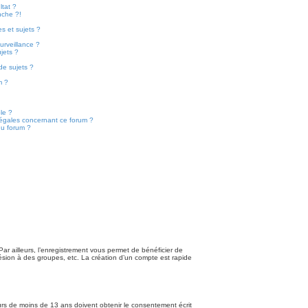
tat ?
nche ?!
s et sujets ?
surveillance ?
jets ?
de sujets ?
m ?
ble ?
légales concernant ce forum ?
du forum ?
Par ailleurs, l’enregistrement vous permet de bénéficier de
hésion à des groupes, etc. La création d’un compte est rapide
eurs de moins de 13 ans doivent obtenir le consentement écrit