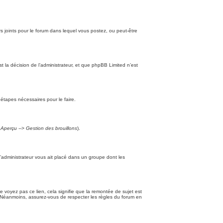
iers joints pour le forum dans lequel vous postez, ou peut-être
la décision de l’administrateur, et que phpBB Limited n’est
 étapes nécessaires pour le faire.
t
Aperçu --> Gestion des brouillons
).
l’administrateur vous ait placé dans un groupe dont les
ne voyez pas ce lien, cela signifie que la remontée de sujet est
t. Néanmoins, assurez-vous de respecter les règles du forum en