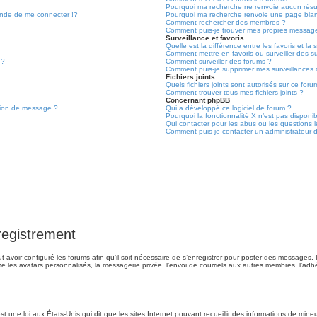
Pourquoi ma recherche ne renvoie aucun résul
de de me connecter !?
Pourquoi ma recherche renvoie une page bla
Comment rechercher des membres ?
Comment puis-je trouver mes propres message
Surveillance et favoris
Quelle est la différence entre les favoris et la 
Comment mettre en favoris ou surveiller des su
 ?
Comment surveiller des forums ?
Comment puis-je supprimer mes surveillances 
Fichiers joints
Quels fichiers joints sont autorisés sur ce foru
Comment trouver tous mes fichiers joints ?
Concernant phpBB
tion de message ?
Qui a développé ce logiciel de forum ?
Pourquoi la fonctionnalité X n’est pas disponi
Qui contacter pour les abus ou les questions 
Comment puis-je contacter un administrateur 
registrement
t avoir configuré les forums afin qu’il soit nécessaire de s’enregistrer pour poster des messages. 
e les avatars personnalisés, la messagerie privée, l’envoi de courriels aux autres membres, l’ad
t une loi aux États-Unis qui dit que les sites Internet pouvant recueillir des informations de min