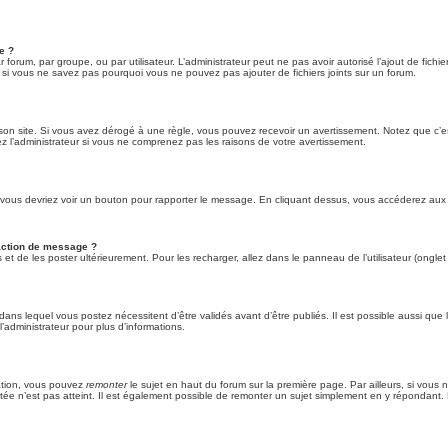
e ?
ar forum, par groupe, ou par utilisateur. L’administrateur peut ne pas avoir autorisé l’ajout de fich
 si vous ne savez pas pourquoi vous ne pouvez pas ajouter de fichiers joints sur un forum.
n site. Si vous avez dérogé à une règle, vous pouvez recevoir un avertissement. Notez que c’est 
z l’administrateur si vous ne comprenez pas les raisons de votre avertissement.
 et vous devriez voir un bouton pour rapporter le message. En cliquant dessus, vous accéderez aux
daction de message ?
t de les poster ultérieurement. Pour les recharger, allez dans le panneau de l’utilisateur (ongle
ns lequel vous postez nécessitent d’être validés avant d’être publiés. Il est possible aussi que 
’administrateur pour plus d’informations.
tation, vous pouvez
remonter
le sujet en haut du forum sur la première page. Par ailleurs, si vous 
ntée n’est pas atteint. Il est également possible de remonter un sujet simplement en y répondan