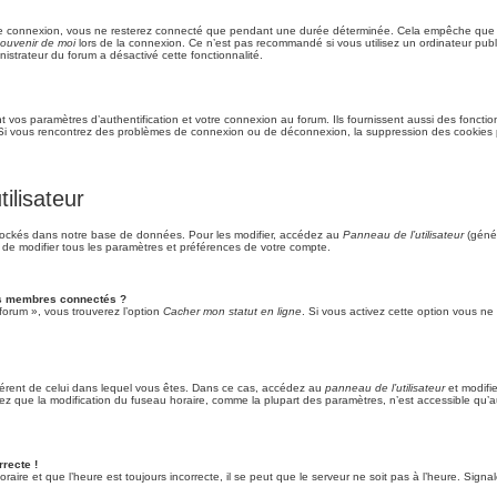
re connexion, vous ne resterez connecté que pendant une durée déterminée. Cela empêche que quel
ouvenir de moi
lors de la connexion. Ce n’est pas recommandé si vous utilisez un ordinateur publi
nistrateur du forum a désactivé cette fonctionnalité.
vos paramètres d’authentification et votre connexion au forum. Ils fournissent aussi des fonction
m. Si vous rencontrez des problèmes de connexion ou de déconnexion, la suppression des cookies p
ilisateur
tockés dans notre base de données. Pour les modifier, accédez au
Panneau de l’utilisateur
(génér
 de modifier tous les paramètres et préférences de votre compte.
es membres connectés ?
forum », vous trouverez l’option
Cacher mon statut en ligne
. Si vous activez cette option vous ne
différent de celui dans lequel vous êtes. Dans ce cas, accédez au
panneau de l’utilisateur
et modifie
tez que la modification du fuseau horaire, comme la plupart des paramètres, n’est accessible qu
rrecte !
raire et que l’heure est toujours incorrecte, il se peut que le serveur ne soit pas à l’heure. Sign