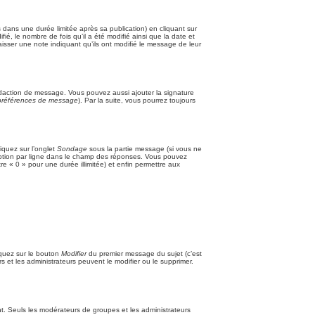
ans une durée limitée après sa publication) en cliquant sur
, le nombre de fois qu’il a été modifié ainsi que la date et
aisser une note indiquant qu’ils ont modifié le message de leur
édaction de message. Vous pouvez aussi ajouter la signature
s préférences de message
). Par la suite, vous pourrez toujours
iquez sur l’onglet
Sondage
sous la partie message (si vous ne
 option par ligne dans le champ des réponses. Vous pouvez
tre « 0 » pour une durée illimitée) et enfin permettre aux
iquez sur le bouton
Modifier
du premier message du sujet (c’est
 et les administrateurs peuvent le modifier ou le supprimer.
tant. Seuls les modérateurs de groupes et les administrateurs