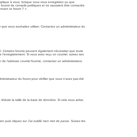
applique à vous, lorsque vous vous enregistrez ou que
fournir de conseils juridiques et ne sauraient être contactés
ernant ce forum ? ».
ur que vous souhaitez utiliser. Contactez un administrateur du
riel. Certains forums peuvent également nécessiter que toute
 l’enregistrement. Si vous avez reçu un courriel, suivez ses
r de l’adresse courriel fournie, contactez un administrateur.
administrateur du forum pour vérifier que vous n’avez pas été
réduire la taille de la base de données. Si cela vous arrive,
ion puis cliquez sur
J’ai oublié mon mot de passe
. Suivez les