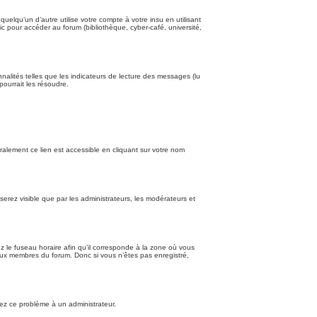
qu’un d’autre utilise votre compte à votre insu en utilisant
c pour accéder au forum (bibliothèque, cyber-café, université,
nalités telles que les indicateurs de lecture des messages (lu
ourrait les résoudre.
alement ce lien est accessible en cliquant sur votre nom
 serez visible que par les administrateurs, les modérateurs et
z le fuseau horaire afin qu’il corresponde à la zone où vous
’aux membres du forum. Donc si vous n’êtes pas enregistré,
alez ce problème à un administrateur.