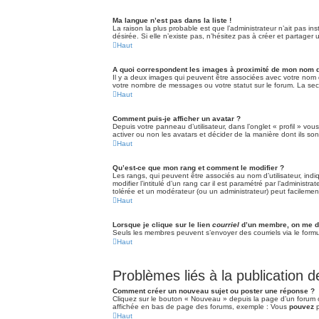
Ma langue n’est pas dans la liste !
La raison la plus probable est que l’administrateur n’ait pas 
désirée. Si elle n’existe pas, n’hésitez pas à créer et partager
Haut
A quoi correspondent les images à proximité de mon nom d’
Il y a deux images qui peuvent être associées avec votre nom d
votre nombre de messages ou votre statut sur le forum. La s
Haut
Comment puis-je afficher un avatar ?
Depuis votre panneau d’utilisateur, dans l’onglet « profil » vou
activer ou non les avatars et décider de la manière dont ils son
Haut
Qu’est-ce que mon rang et comment le modifier ?
Les rangs, qui peuvent être associés au nom d’utilisateur, in
modifier l’intitulé d’un rang car il est paramétré par l’adminis
tolérée et un modérateur (ou un administrateur) peut facileme
Haut
Lorsque je clique sur le lien
courriel
d’un membre, on me d
Seuls les membres peuvent s’envoyer des courriels via le formulai
Haut
Problèmes liés à la publication
Comment créer un nouveau sujet ou poster une réponse ?
Cliquez sur le bouton « Nouveau » depuis la page d’un forum o
affichée en bas de page des forums, exemple : Vous
pouvez
p
Haut