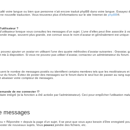
installé votre langue ou bien que personne n’ait encore traduit phpBB dans votre langue. Essayez 
 une nouvelle traduction. Vous trouverez plus d’informations sur le site Internet de
phpBB
®.
utilisateur ?
’utilisateur lorsque vous consultez les messages d’un sujet. L’une d’elles peut être associée à v
econde image, souvent plus grande, est connue sous le nom d’avatar et généralement est uniqu
s pouvez ajouter un avatar en utilisant l’une des quatre méthodes d’avatar suivantes : Gravatar, ga
t mis à disposition. Si vous ne pouvez pas utiliser d’avatar, contactez un administrateur du forum.
diquent le nombre de messages postés ou identifient certains membres tels que les modérateurs e
trateur du forum. Évitez de poster des messages sur le forum dans le seul but de passer au rang sup
nt abaisser votre compteur de messages.
emande de me connecter !?
re intégré (si la fonction a été activée par l’administrateur). Ceci pour empêcher l’utilisation malve
 de messages
u « Répondre » depuis la page d’un sujet. Il se peut que vous ayez besoin d’être enregistré pou
oster de nouveaux sujets, Vous
pouvez
joindre des fichiers, etc.