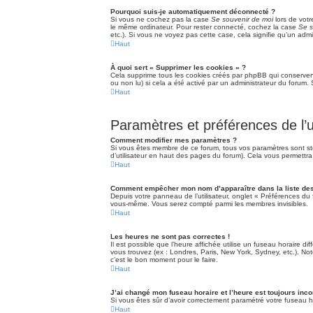
Pourquoi suis-je automatiquement déconnecté ?
Si vous ne cochez pas la case
Se souvenir de moi
lors de vot
le même ordinateur. Pour rester connecté, cochez la case
Se s
etc.). Si vous ne voyez pas cette case, cela signifie qu’un admi
Haut
À quoi sert « Supprimer les cookies » ?
Cela supprime tous les cookies créés par phpBB qui conservent 
ou non lu) si cela a été activé par un administrateur du foru
Haut
Paramètres et préférences de l’ut
Comment modifier mes paramètres ?
Si vous êtes membre de ce forum, tous vos paramètres sont s
d’utilisateur en haut des pages du forum). Cela vous permettra
Haut
Comment empêcher mon nom d’apparaître dans la liste d
Depuis votre panneau de l’utilisateur, onglet « Préférences du 
vous-même. Vous serez compté parmi les membres invisibles.
Haut
Les heures ne sont pas correctes !
Il est possible que l’heure affichée utilise un fuseau horaire 
vous trouvez (ex : Londres, Paris, New York, Sydney, etc.). No
c’est le bon moment pour le faire.
Haut
J’ai changé mon fuseau horaire et l’heure est toujours inco
Si vous êtes sûr d’avoir correctement paramétré votre fuseau ho
Haut