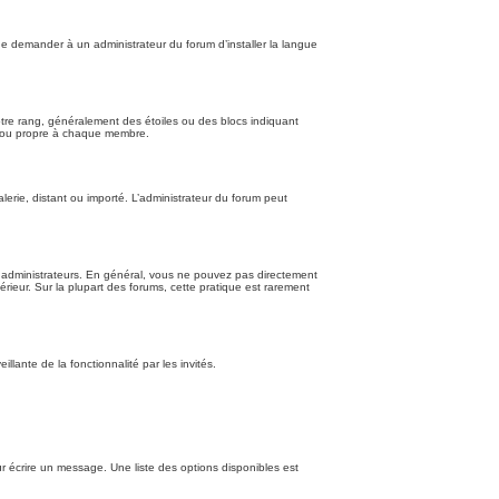
de demander à un administrateur du forum d’installer la langue
otre rang, généralement des étoiles ou des blocs indiquant
e ou propre à chaque membre.
lerie, distant ou importé. L’administrateur du forum peut
t administrateurs. En général, vous ne pouvez pas directement
érieur. Sur la plupart des forums, cette pratique est rarement
illante de la fonctionnalité par les invités.
r écrire un message. Une liste des options disponibles est