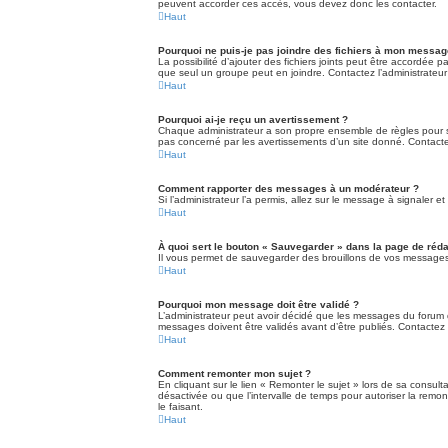
peuvent accorder ces accès, vous devez donc les contacter.
Haut
Pourquoi ne puis-je pas joindre des fichiers à mon messag
La possibilité d’ajouter des fichiers joints peut être accordée p
que seul un groupe peut en joindre. Contactez l’administrateur
Haut
Pourquoi ai-je reçu un avertissement ?
Chaque administrateur a son propre ensemble de règles pour so
pas concerné par les avertissements d’un site donné. Contacte
Haut
Comment rapporter des messages à un modérateur ?
Si l’administrateur l’a permis, allez sur le message à signaler
Haut
À quoi sert le bouton « Sauvegarder » dans la page de ré
Il vous permet de sauvegarder des brouillons de vos messages e
Haut
Pourquoi mon message doit être validé ?
L’administrateur peut avoir décidé que les messages du forum da
messages doivent être validés avant d’être publiés. Contactez l
Haut
Comment remonter mon sujet ?
En cliquant sur le lien « Remonter le sujet » lors de sa consul
désactivée ou que l’intervalle de temps pour autoriser la remo
le faisant.
Haut