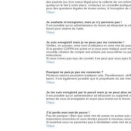
des parents (ou d’un tuteur légal) pour la collecte de ces inf
quelqu’un le fait à votre place, contactez un conseiller juridi
pour des questions légales de toutes sortes, à l’exception de
Haut
Je souhaite m’enregistrer, mais je n’y parviens pas !
Il est possible qu’un administrateur du forum ait désactivé la 
forum pour obtenir de l’aide.
Haut
Je suis enregistré mais je ne peux pas me connecter !
Vérifiez, en premier, votre nom d’utilisateur et votre mot de passe
Si la gestion COPPA est active et si vous avez indiqué avoir mo
nouvelle création de compte soit activée par vous-même ou par 
instructions.
Si vous n’avez pas reçu de courriel, il se peut que vous ayez fou
Haut
Pourquoi ne puis-je pas me connecter ?
Plusieurs raisons pourraient expliquer cela. Premièrement, vérif
banni. Il est également possible que le propriétaire du site Inter
Haut
Je me suis enregistré par le passé mais je ne peux plus m
Il est possible qu’un administrateur ait désactivé ou supprimé 
tentez de vous ré-enregistrer et soyez plus investi sur le forum.
Haut
J’ai perdu mon mot de passe !
Pas de panique ! Bien que votre mot de passe ne puisse pas êtr
instructions énoncées et vous devriez pouvoir à nouveau vous
Si toutefois vous ne parveniez pas à réinitialiser votre mot de
Haut