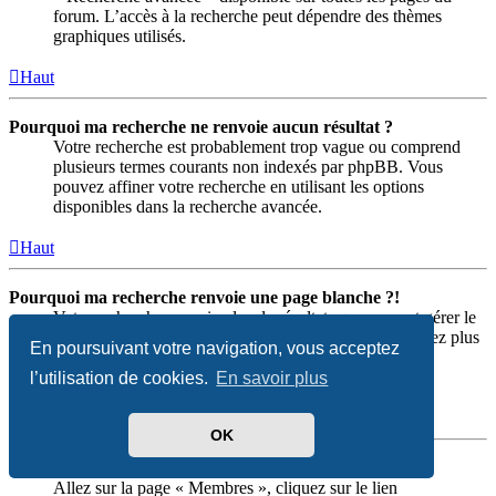
forum. L’accès à la recherche peut dépendre des thèmes
graphiques utilisés.
Haut
Pourquoi ma recherche ne renvoie aucun résultat ?
Votre recherche est probablement trop vague ou comprend
plusieurs termes courants non indexés par phpBB. Vous
pouvez affiner votre recherche en utilisant les options
disponibles dans la recherche avancée.
Haut
Pourquoi ma recherche renvoie une page blanche ?!
Votre recherche renvoie plus de résultats que ne peut gérer le
serveur Web. Utilisez la « Recherche avancée » et soyez plus
En poursuivant votre navigation, vous acceptez
précis dans le choix des termes utilisés et des forums
concernés par la recherche.
l’utilisation de cookies.
En savoir plus
Haut
OK
Comment rechercher des membres ?
Allez sur la page « Membres », cliquez sur le lien