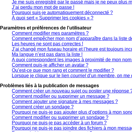
Je me suis enregistré par le passé mais je ne peux plus 
J’ai perdu mon mot de passe !
Pourquoi suis-je automatiquement déconnecté ?
À quoi sert « Supprimer les cookies » ?
Paramètres et préférences de l’utilisateur
Comment modifier mes paramètres ?
Comment empêcher mon nom d’apparaître dans la liste 
Les heures ne sont pas correctes !
J’ai changé mon fuseau horaire et l’heure est toujours inco
Ma langue n’est pas dans la liste !
A quoi correspondent les images à proximité de mon nom d
Comment puis-je afficher un avatar ?
Qu’est-ce que mon rang et comment le modifier ?
Lorsque je clique sur le lien
courriel
d’un membre, on me 
Problèmes liés à la publication de messages
Comment créer un nouveau sujet ou poster une réponse 
Comment modifier ou supprimer un message ?
Comment ajouter une signature à mes messages ?
Comment créer un sondage ?
Pourquoi ne puis-je pas ajouter plus d’options à mon so
Comment modifier ou supprimer un sondage ?
Pourquoi ne puis-je pas accéder à un forum ?
Pourquoi ne puis-je pas joindre des fichiers à mon messa