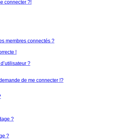
me connecter ?!
des membres connectés ?
rrecte !
’utilisateur ?
demande de me connecter !?
?
ndage ?
ge ?