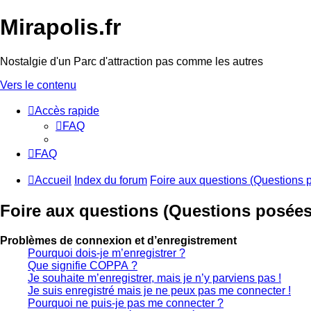
Mirapolis.fr
Nostalgie d'un Parc d'attraction pas comme les autres
Vers le contenu
Accès rapide
FAQ
FAQ
Accueil
Index du forum
Foire aux questions (Questions
Foire aux questions (Questions posée
Problèmes de connexion et d’enregistrement
Pourquoi dois-je m’enregistrer ?
Que signifie COPPA ?
Je souhaite m’enregistrer, mais je n’y parviens pas !
Je suis enregistré mais je ne peux pas me connecter !
Pourquoi ne puis-je pas me connecter ?