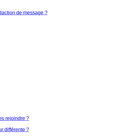
édaction de message ?
es rejoindre ?
 différente ?