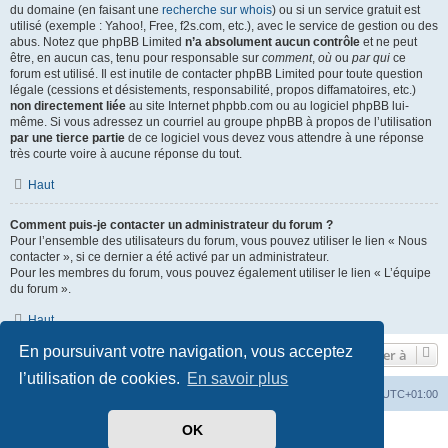
du domaine (en faisant une
recherche sur whois
) ou si un service gratuit est
utilisé (exemple : Yahoo!, Free, f2s.com, etc.), avec le service de gestion ou des
abus. Notez que phpBB Limited
n’a absolument aucun contrôle
et ne peut
être, en aucun cas, tenu pour responsable sur
comment
,
où
ou
par qui
ce
forum est utilisé. Il est inutile de contacter phpBB Limited pour toute question
légale (cessions et désistements, responsabilité, propos diffamatoires, etc.)
non directement liée
au site Internet phpbb.com ou au logiciel phpBB lui-
même. Si vous adressez un courriel au groupe phpBB à propos de l’utilisation
par une tierce partie
de ce logiciel vous devez vous attendre à une réponse
très courte voire à aucune réponse du tout.
Haut
Comment puis-je contacter un administrateur du forum ?
Pour l’ensemble des utilisateurs du forum, vous pouvez utiliser le lien « Nous
contacter », si ce dernier a été activé par un administrateur.
Pour les membres du forum, vous pouvez également utiliser le lien « L’équipe
du forum ».
Haut
En poursuivant votre navigation, vous acceptez
Aller à
l’utilisation de cookies.
En savoir plus
Accueil
Index du forum
Heures au format
UTC+01:00
OK
Développé par
phpBB
® Forum Software © phpBB Limited
Traduit par
phpBB-fr.com