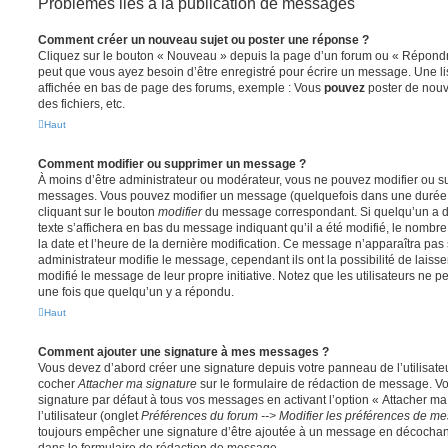
Problèmes liés à la publication de messages
Comment créer un nouveau sujet ou poster une réponse ?
Cliquez sur le bouton « Nouveau » depuis la page d’un forum ou « Répondre 
peut que vous ayez besoin d’être enregistré pour écrire un message. Une li
affichée en bas de page des forums, exemple : Vous
pouvez
poster de nouv
des fichiers, etc.
Haut
Comment modifier ou supprimer un message ?
À moins d’être administrateur ou modérateur, vous ne pouvez modifier ou 
messages. Vous pouvez modifier un message (quelquefois dans une durée l
cliquant sur le bouton
modifier
du message correspondant. Si quelqu’un a d
texte s’affichera en bas du message indiquant qu’il a été modifié, le nombre 
la date et l’heure de la dernière modification. Ce message n’apparaîtra pas
administrateur modifie le message, cependant ils ont la possibilité de laisse
modifié le message de leur propre initiative. Notez que les utilisateurs n
une fois que quelqu’un y a répondu.
Haut
Comment ajouter une signature à mes messages ?
Vous devez d’abord créer une signature depuis votre panneau de l’utilisate
cocher
Attacher ma signature
sur le formulaire de rédaction de message. Vo
signature par défaut à tous vos messages en activant l’option « Attacher ma
l’utilisateur (onglet
Préférences du forum --> Modifier les préférences de m
toujours empêcher une signature d’être ajoutée à un message en décochan