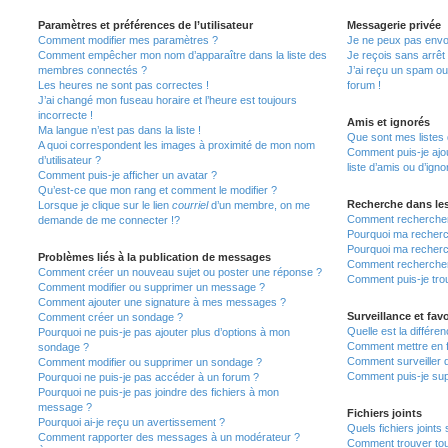
Paramètres et préférences de l’utilisateur
Messagerie privée
Comment modifier mes paramètres ?
Je ne peux pas envo
Comment empêcher mon nom d’apparaître dans la liste des
Je reçois sans arrêt
membres connectés ?
J’ai reçu un spam ou
Les heures ne sont pas correctes !
forum !
J’ai changé mon fuseau horaire et l’heure est toujours
incorrecte !
Amis et ignorés
Ma langue n’est pas dans la liste !
Que sont mes listes 
A quoi correspondent les images à proximité de mon nom
Comment puis-je ajou
d’utilisateur ?
liste d’amis ou d’igno
Comment puis-je afficher un avatar ?
Qu’est-ce que mon rang et comment le modifier ?
Recherche dans le
Lorsque je clique sur le lien
courriel
d’un membre, on me
Comment rechercher
demande de me connecter !?
Pourquoi ma recherc
Pourquoi ma recherc
Problèmes liés à la publication de messages
Comment recherche
Comment créer un nouveau sujet ou poster une réponse ?
Comment puis-je tro
Comment modifier ou supprimer un message ?
Comment ajouter une signature à mes messages ?
Surveillance et favo
Comment créer un sondage ?
Quelle est la différen
Pourquoi ne puis-je pas ajouter plus d’options à mon
Comment mettre en fa
sondage ?
Comment surveiller 
Comment modifier ou supprimer un sondage ?
Comment puis-je sup
Pourquoi ne puis-je pas accéder à un forum ?
Pourquoi ne puis-je pas joindre des fichiers à mon
message ?
Fichiers joints
Pourquoi ai-je reçu un avertissement ?
Quels fichiers joints
Comment rapporter des messages à un modérateur ?
Comment trouver tous