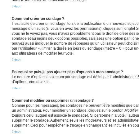
dans le formulaire de rédaction de message.
Haut
Comment créer un sondage ?
Il est facile de créer un sondage, lors de la publication d’un nouveau sujet 
message d’un sujet (si vous en avez les permissions), cliquez sur l’onglet
S
vous ne le voyez pas, vous n’avez probablement pas le droit de créer des so
sondage et au moins deux options possibles, saisissez une option par lig
pouvez aussi indiquer le nombre de réponses qu’un utilisateur peut choisir 
par l’utilisateur », limiter la durée en jours du sondage (mettre « 0 » pour un
aux utilisateurs de modifier leur vote.
Haut
Pourquoi ne puis-je pas ajouter plus d’options à mon sondage ?
Le nombre d’options maximum par sondage est défini par l’administrateur. S
d’options, contactez-le.
Haut
Comment modifier ou supprimer un sondage ?
Comme pour les messages, les sondages ne peuvent être modifiés que par l
un administrateur. Pour modifier un sondage, cliquez sur le bouton
Modifier
toujours celui auquel est associé le sondage). Si personne n’a voté, l’auteu
supprimer le sondage. Autrement, seuls les modérateurs et les administrateu
supprimer. Ceci pour empêcher le trucage en changeant les intitulés en co
Haut