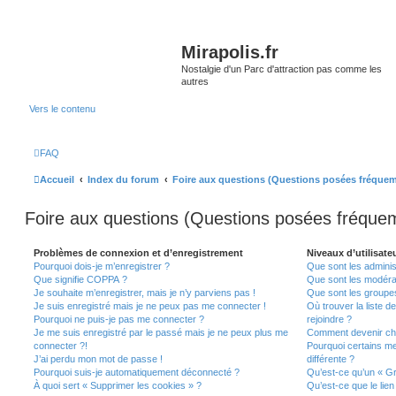
Mirapolis.fr
Nostalgie d'un Parc d'attraction pas comme les
autres
Vers le contenu
FAQ
Accueil
Index du forum
Foire aux questions (Questions posées fréque
Foire aux questions (Questions posées fréqu
Problèmes de connexion et d’enregistrement
Niveaux d’utilisate
Pourquoi dois-je m’enregistrer ?
Que sont les adminis
Que signifie COPPA ?
Que sont les modéra
Je souhaite m’enregistrer, mais je n’y parviens pas !
Que sont les groupes 
Je suis enregistré mais je ne peux pas me connecter !
Où trouver la liste d
Pourquoi ne puis-je pas me connecter ?
rejoindre ?
Je me suis enregistré par le passé mais je ne peux plus me
Comment devenir ch
connecter ?!
Pourquoi certains m
J’ai perdu mon mot de passe !
différente ?
Pourquoi suis-je automatiquement déconnecté ?
Qu’est-ce qu’un « Gr
À quoi sert « Supprimer les cookies » ?
Qu’est-ce que le lien