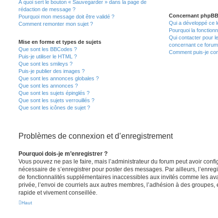
À quoi sert le bouton « Sauvegarder » dans la page de
rédaction de message ?
Concernant phpB
Pourquoi mon message doit être validé ?
Qui a développé ce l
Comment remonter mon sujet ?
Pourquoi la fonctionn
Qui contacter pour l
Mise en forme et types de sujets
concernant ce forum
Que sont les BBCodes ?
Comment puis-je cont
Puis-je utiliser le HTML ?
Que sont les smileys ?
Puis-je publier des images ?
Que sont les annonces globales ?
Que sont les annonces ?
Que sont les sujets épinglés ?
Que sont les sujets verrouillés ?
Que sont les icônes de sujet ?
Problèmes de connexion et d’enregistrement
Pourquoi dois-je m’enregistrer ?
Vous pouvez ne pas le faire, mais l’administrateur du forum peut avoir configu
nécessaire de s’enregistrer pour poster des messages. Par ailleurs, l’enreg
de fonctionnalités supplémentaires inaccessibles aux invités comme les av
privée, l’envoi de courriels aux autres membres, l’adhésion à des groupes, 
rapide et vivement conseillée.
Haut