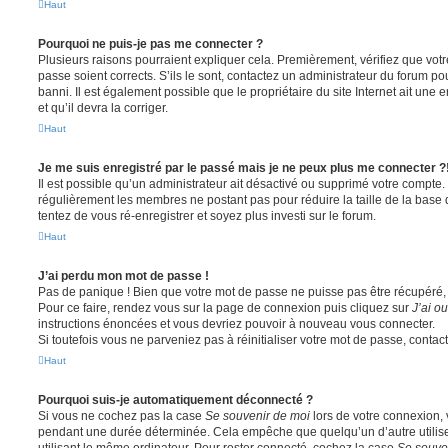
Haut
Pourquoi ne puis-je pas me connecter ?
Plusieurs raisons pourraient expliquer cela. Premièrement, vérifiez que votre
passe soient corrects. S’ils le sont, contactez un administrateur du forum po
banni. Il est également possible que le propriétaire du site Internet ait une 
et qu’il devra la corriger.
Haut
Je me suis enregistré par le passé mais je ne peux plus me connecter ?
Il est possible qu’un administrateur ait désactivé ou supprimé votre compte. 
régulièrement les membres ne postant pas pour réduire la taille de la base 
tentez de vous ré-enregistrer et soyez plus investi sur le forum.
Haut
J’ai perdu mon mot de passe !
Pas de panique ! Bien que votre mot de passe ne puisse pas être récupéré, il 
Pour ce faire, rendez vous sur la page de connexion puis cliquez sur
J’ai o
instructions énoncées et vous devriez pouvoir à nouveau vous connecter.
Si toutefois vous ne parveniez pas à réinitialiser votre mot de passe, contac
Haut
Pourquoi suis-je automatiquement déconnecté ?
Si vous ne cochez pas la case
Se souvenir de moi
lors de votre connexion,
pendant une durée déterminée. Cela empêche que quelqu’un d’autre utilise