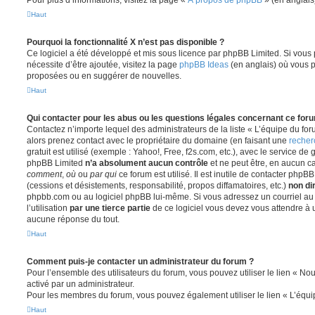
Pour plus d’informations, visitez la page «
À propos de phpBB
» (en anglais
Haut
Pourquoi la fonctionnalité X n’est pas disponible ?
Ce logiciel a été développé et mis sous licence par phpBB Limited. Si vous
nécessite d’être ajoutée, visitez la page
phpBB Ideas
(en anglais) où vous 
proposées ou en suggérer de nouvelles.
Haut
Qui contacter pour les abus ou les questions légales concernant ce for
Contactez n’importe lequel des administrateurs de la liste « L’équipe du fo
alors prenez contact avec le propriétaire du domaine (en faisant une
recher
gratuit est utilisé (exemple : Yahoo!, Free, f2s.com, etc.), avec le service d
phpBB Limited
n’a absolument aucun contrôle
et ne peut être, en aucun c
comment
,
où
ou
par qui
ce forum est utilisé. Il est inutile de contacter phpB
(cessions et désistements, responsabilité, propos diffamatoires, etc.)
non di
phpbb.com ou au logiciel phpBB lui-même. Si vous adressez un courriel a
l’utilisation
par une tierce partie
de ce logiciel vous devez vous attendre à 
aucune réponse du tout.
Haut
Comment puis-je contacter un administrateur du forum ?
Pour l’ensemble des utilisateurs du forum, vous pouvez utiliser le lien « Nous
activé par un administrateur.
Pour les membres du forum, vous pouvez également utiliser le lien « L’équi
Haut