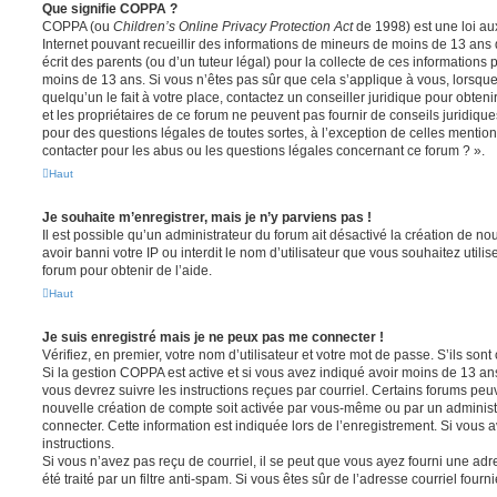
Que signifie COPPA ?
COPPA (ou
Children’s Online Privacy Protection Act
de 1998) est une loi aux
Internet pouvant recueillir des informations de mineurs de moins de 13 ans
écrit des parents (ou d’un tuteur légal) pour la collecte de ces informations 
moins de 13 ans. Si vous n’êtes pas sûr que cela s’applique à vous, lorsqu
quelqu’un le fait à votre place, contactez un conseiller juridique pour obte
et les propriétaires de ce forum ne peuvent pas fournir de conseils juridique
pour des questions légales de toutes sortes, à l’exception de celles mentio
contacter pour les abus ou les questions légales concernant ce forum ? ».
Haut
Je souhaite m’enregistrer, mais je n’y parviens pas !
Il est possible qu’un administrateur du forum ait désactivé la création de 
avoir banni votre IP ou interdit le nom d’utilisateur que vous souhaitez utili
forum pour obtenir de l’aide.
Haut
Je suis enregistré mais je ne peux pas me connecter !
Vérifiez, en premier, votre nom d’utilisateur et votre mot de passe. S’ils sont c
Si la gestion COPPA est active et si vous avez indiqué avoir moins de 13 ans
vous devrez suivre les instructions reçues par courriel. Certains forums pe
nouvelle création de compte soit activée par vous-même ou par un administ
connecter. Cette information est indiquée lors de l’enregistrement. Si vous a
instructions.
Si vous n’avez pas reçu de courriel, il se peut que vous ayez fourni une adre
été traité par un filtre anti-spam. Si vous êtes sûr de l’adresse courriel fourn