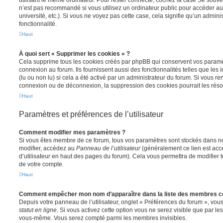
utilisant le même ordinateur. Pour rester connecté, cochez la case
Se souve
n’est pas recommandé si vous utilisez un ordinateur public pour accéder au
université, etc.). Si vous ne voyez pas cette case, cela signifie qu’un admini
fonctionnalité.
Haut
À quoi sert « Supprimer les cookies » ?
Cela supprime tous les cookies créés par phpBB qui conservent vos paramètr
connexion au forum. Ils fournissent aussi des fonctionnalités telles que les
(lu ou non lu) si cela a été activé par un administrateur du forum. Si vous 
connexion ou de déconnexion, la suppression des cookies pourrait les réso
Haut
Paramètres et préférences de l’utilisateur
Comment modifier mes paramètres ?
Si vous êtes membre de ce forum, tous vos paramètres sont stockés dans n
modifier, accédez au
Panneau de l’utilisateur
(généralement ce lien est acce
d’utilisateur en haut des pages du forum). Cela vous permettra de modifier 
de votre compte.
Haut
Comment empêcher mon nom d’apparaître dans la liste des membres c
Depuis votre panneau de l’utilisateur, onglet « Préférences du forum », vous
statut en ligne
. Si vous activez cette option vous ne serez visible que par le
vous-même. Vous serez compté parmi les membres invisibles.