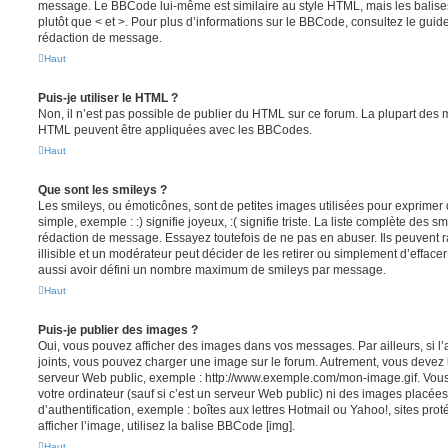
message. Le BBCode lui-même est similaire au style HTML, mais les balises s
plutôt que < et >. Pour plus d’informations sur le BBCode, consultez le gui
rédaction de message.
Haut
Puis-je utiliser le HTML ?
Non, il n’est pas possible de publier du HTML sur ce forum. La plupart des 
HTML peuvent être appliquées avec les BBCodes.
Haut
Que sont les smileys ?
Les smileys, ou émoticônes, sont de petites images utilisées pour exprime
simple, exemple : :) signifie joyeux, :( signifie triste. La liste complète des s
rédaction de message. Essayez toutefois de ne pas en abuser. Ils peuvent
illisible et un modérateur peut décider de les retirer ou simplement d’efface
aussi avoir défini un nombre maximum de smileys par message.
Haut
Puis-je publier des images ?
Oui, vous pouvez afficher des images dans vos messages. Par ailleurs, si l’a
joints, vous pouvez charger une image sur le forum. Autrement, vous devez 
serveur Web public, exemple : http://www.exemple.com/mon-image.gif. Vou
votre ordinateur (sauf si c’est un serveur Web public) ni des images placé
d’authentification, exemple : boîtes aux lettres Hotmail ou Yahoo!, sites pro
afficher l’image, utilisez la balise BBCode [img].
Haut